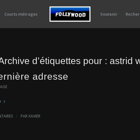
Courts métrages
Soutenir
Recher
Archive d’étiquettes pour :
astrid 
ernière adresse
RAGE
e
/
TAIRES
PAR
XAVIER