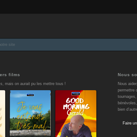
ers films
Nous so
s, mais on aurait pu les mettre tous !
Nous aider
permettre 
tournages, 
bénévoles,
bien d’aut
Je vous
Good
entends
Morning
Faire u
très mal
Gérald
9 avril 2025
19 janvier 2025