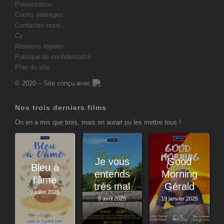
Présentation
Courts métrages
Contactez-nous
Cy
Mentions légales
Politique de confidentialité
Plan du site
© 2020 – Site conçu avec
Nos trois derniers films
On en a mis que trois, mais on aurait pu les mettre tous !
Je vous
Good
Bleu à
entends
Morning
l’âme
très mal
Gérald
9 juillet 2025
9 avril 2025
19 janvier 2025