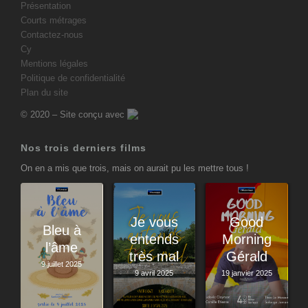
Présentation
Courts métrages
Contactez-nous
Cy
Mentions légales
Politique de confidentialité
Plan du site
© 2020 – Site conçu avec
Nos trois derniers films
On en a mis que trois, mais on aurait pu les mettre tous !
Je vous
Good
Bleu à
entends
Morning
l’âme
très mal
Gérald
9 juillet 2025
9 avril 2025
19 janvier 2025