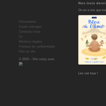
Nos trois derni
On en a mis que troi
Présentation
Courts métrages
Contactez-nous
Bleu à
Cy
l’âme
Mentions légales
9 juillet 2025
Politique de confidentialité
Plan du site
© 2020 – Site conçu avec
Les voir tous !