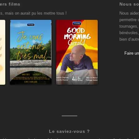
ers films
Nous so
s, mais on aurait pu les mettre tous !
Nous aider
permettre 
tournages, 
bénévoles,
bien d’aut
Je vous
Good
entends
Morning
Faire u
très mal
Gérald
9 avril 2025
19 janvier 2025
Le saviez-vous ?