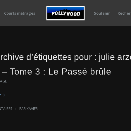
Courts métrages
Soutenir
Recher
rchive d’étiquettes pour :
julie arz
 – Tome 3 : Le Passé brûle
RAGE
e
/
TAIRES
PAR
XAVIER