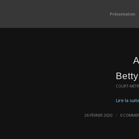
Présentation
A
Betty
COURT-MÉT
Lire la suit
/
26 FÉVRIER 2020
0 COMMEN