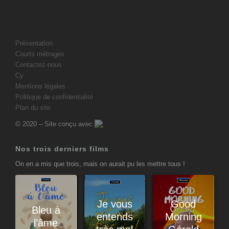
Présentation
Courts métrages
Contactez-nous
Cy
Mentions légales
Politique de confidentialité
Plan du site
© 2020 – Site conçu avec
Nos trois derniers films
On en a mis que trois, mais on aurait pu les mettre tous !
Je vous
Good
Bleu à
entends
Morning
l’âme