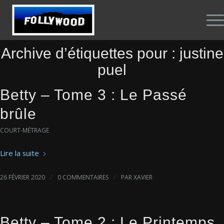
Archive d’étiquettes pour :
justine
puel
Betty – Tome 3 : Le Passé
brûle
COURT-MÉTRAGE
Lire la suite
/
/
26 FÉVRIER 2020
0 COMMENTAIRES
PAR
XAVIER
Betty – Tome 2 : Le Printemps