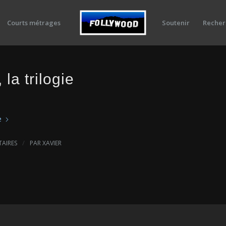
Courts métrages
Soutenir
Recher
 la trilogie
e
/
AIRES
PAR
XAVIER