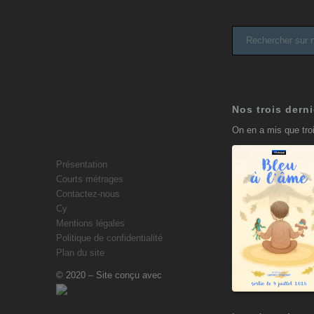
Nos trois derni
On en a mis que troi
Présentation
Courts métrages
Contactez-nous
Bleu à
Cy
l’âme
Mentions légales
9 juillet 2025
Politique de confidentialité
Plan du site
© 2020 – Site conçu avec