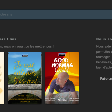
ers films
Nous so
s, mais on aurait pu les mettre tous !
Nous aider
permettre 
tournages, 
bénévoles,
bien d’aut
Je vous
Good
entends
Morning
Faire u
très mal
Gérald
9 avril 2025
19 janvier 2025