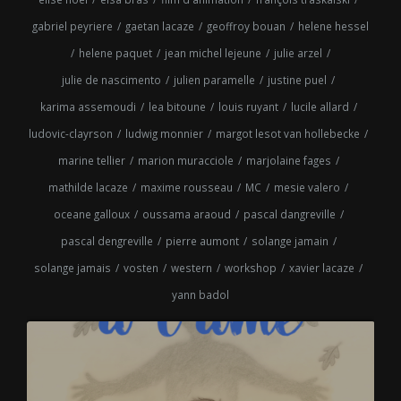
gabriel peyriere
/
gaetan lacaze
/
geoffroy bouan
/
helene hessel
/
helene paquet
/
jean michel lejeune
/
julie arzel
/
julie de nascimento
/
julien paramelle
/
justine puel
/
karima assemoudi
/
lea bitoune
/
louis ruyant
/
lucile allard
/
ludovic-clayrson
/
ludwig monnier
/
margot lesot van hollebecke
/
marine tellier
/
marion muracciole
/
marjolaine fages
/
mathilde lacaze
/
maxime rousseau
/
MC
/
mesie valero
/
oceane galloux
/
oussama araoud
/
pascal dangreville
/
pascal dengreville
/
pierre aumont
/
solange jamain
/
solange jamais
/
vosten
/
western
/
workshop
/
xavier lacaze
/
yann badol