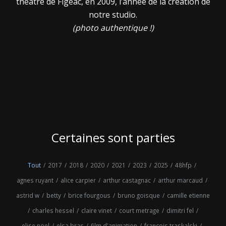
théâtre de Figeac, en 2009, l’année de la création de
notre studio.
(photo authentique !)
Certaines sont parties
Tout
/
2017
/
2018
/
2020
/
2021
/
2023
/
2025
/
48hfp
/
agnes ruyant
/
alice carpier
/
arthur castagnac
/
arthur marcaud
/
astrid w
/
betty
/
brice fourgous
/
bruno goisque
/
camille etienne
/
charles hessel
/
claire vinet
/
court metrage
/
dimitri fel
/
elise noel
/
elsa bras
/
film d'animation
/
françois traskalski
/