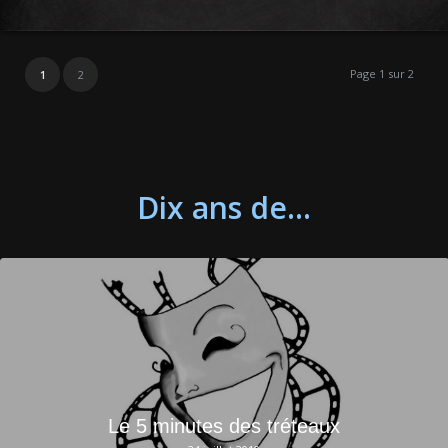
Page 1 sur 2
1
2
Dix ans de…
Le 5 minutes des tréteaux