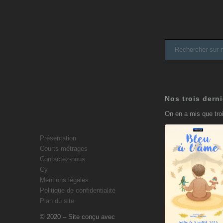
Nos trois derni
On en a mis que troi
Présentation
Courts métrages
Contactez-nous
Bleu à
Cy
l’âme
Mentions légales
9 juillet 2025
Politique de confidentialité
Plan du site
© 2020 – Site conçu avec