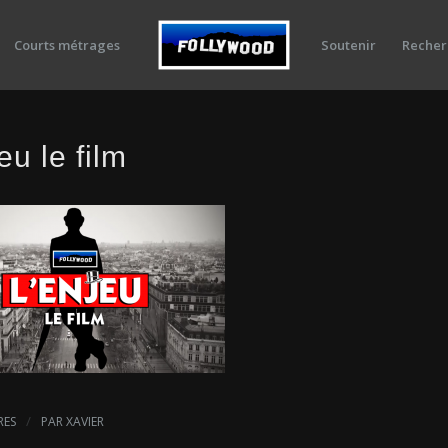
Courts métrages
Soutenir
Recher
eu le film
/
RES
PAR
XAVIER