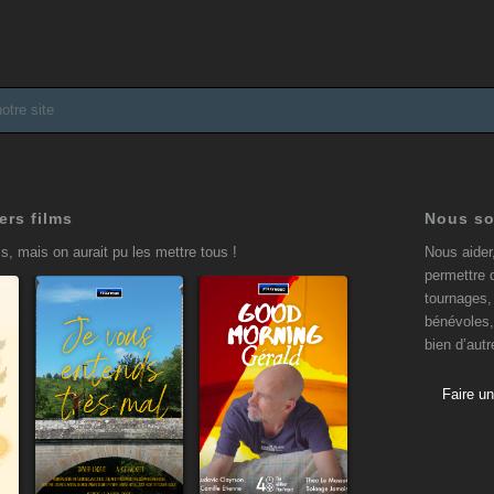
ers films
Nous so
s, mais on aurait pu les mettre tous !
Nous aider
permettre 
tournages, 
bénévoles,
bien d’aut
Je vous
Good
entends
Morning
Faire u
très mal
Gérald
9 avril 2025
19 janvier 2025